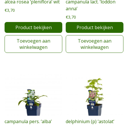
alcea rosea ‘pleniflora’ wit
campanula lact. ‘loddon
anna’
€
3,70
€
3,70
Product bekijken
Product bekijken
Toevoegen aan
Toevoegen aan
winkelwagen
winkelwagen
campanula pers. ‘alba’
delphinium (p) ‘astolat’